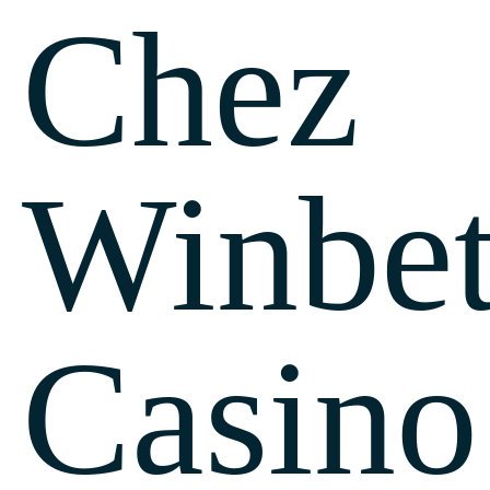
Chez
Winbe
Casino