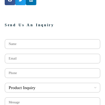
Send Us An Inquiry