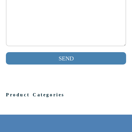
SEND
Product Categories