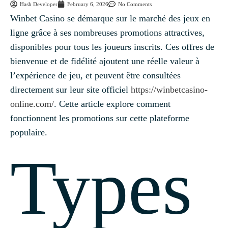
Hash Developer
February 6, 2026
No Comments
Winbet Casino se démarque sur le marché des jeux en
ligne grâce à ses nombreuses promotions attractives,
disponibles pour tous les joueurs inscrits. Ces offres de
bienvenue et de fidélité ajoutent une réelle valeur à
l’expérience de jeu, et peuvent être consultées
directement sur leur site officiel
https://winbetcasino-
online.com/
. Cette article explore comment
fonctionnent les promotions sur cette plateforme
populaire.
Types