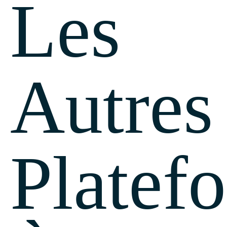
Les
Autres
Platef