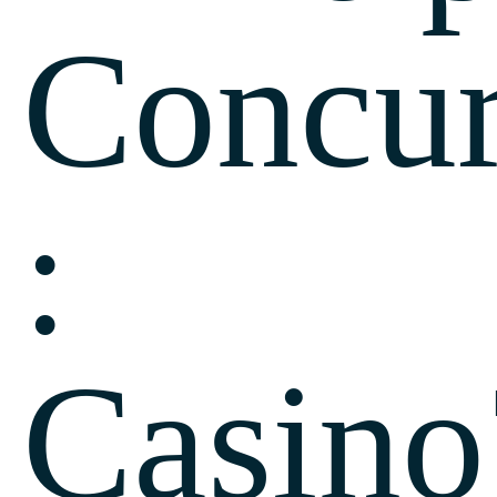
Concur
:
Casino