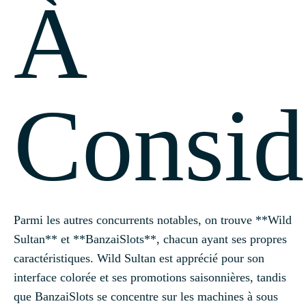
À
Consid
Parmi les autres concurrents notables, on trouve **Wild
Sultan** et **BanzaiSlots**, chacun ayant ses propres
caractéristiques. Wild Sultan est apprécié pour son
interface colorée et ses promotions saisonnières, tandis
que BanzaiSlots se concentre sur les machines à sous