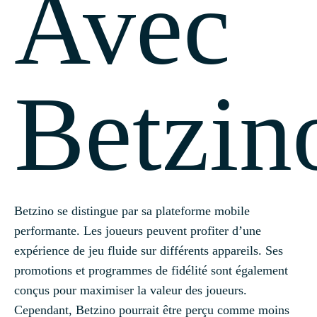
Avec
Betzin
Betzino se distingue par sa plateforme mobile
performante. Les joueurs peuvent profiter d’une
expérience de jeu fluide sur différents appareils. Ses
promotions et programmes de fidélité sont également
conçus pour maximiser la valeur des joueurs.
Cependant, Betzino pourrait être perçu comme moins