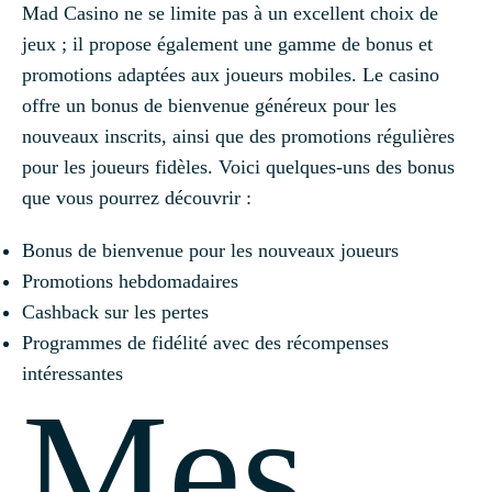
Mad Casino ne se limite pas à un excellent choix de
jeux ; il propose également une gamme de bonus et
promotions adaptées aux joueurs mobiles. Le casino
offre un bonus de bienvenue généreux pour les
nouveaux inscrits, ainsi que des promotions régulières
pour les joueurs fidèles. Voici quelques-uns des bonus
que vous pourrez découvrir :
Bonus de bienvenue pour les nouveaux joueurs
Promotions hebdomadaires
Cashback sur les pertes
Programmes de fidélité avec des récompenses
intéressantes
Mes