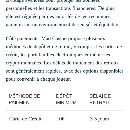
cryptage avancées pour protéger les données
personnelles et les transactions financières. De plus,
elle est régulée par des autorités de jeu reconnues,
garantissant un environnement de jeu sûr et équitable.
Côté paiements, Mad Casino propose plusieurs
méthodes de dépôt et de retrait, y compris les cartes de
crédit, les portefeuilles électroniques et même les
crypto-monnaies. Les délais de traitement des retraits
sont généralement rapides, avec des options disponibles
pour convenir à chaque joueur.
MÉTHODE DE
DÉPÔT
DÉLAI DE
PAIEMENT
MINIMUM
RETRAIT
Carte de Crédit
10€
3-5 jours