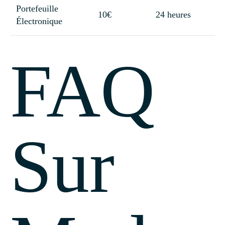
Portefeuille
10€
24 heures
Électronique
FAQ
Sur