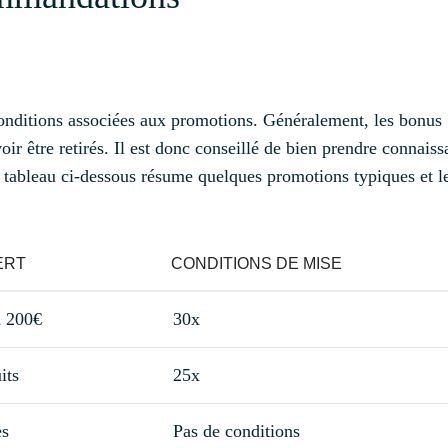
 conditions associées aux promotions. Généralement, les bonus
ir être retirés. Il est donc conseillé de bien prendre connais
Un tableau ci-dessous résume quelques promotions typiques et l
ERT
CONDITIONS DE MISE
à 200€
30x
its
25x
es
Pas de conditions