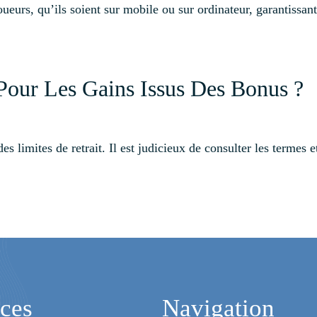
eurs, qu’ils soient sur mobile ou sur ordinateur, garantissant
 Pour Les Gains Issus Des Bonus ?
s limites de retrait. Il est judicieux de consulter les termes e
ices
Navigation