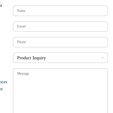
ia
nces
er