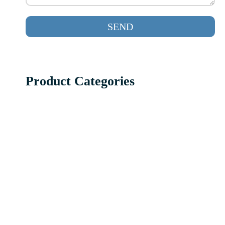
SEND
Product Categories