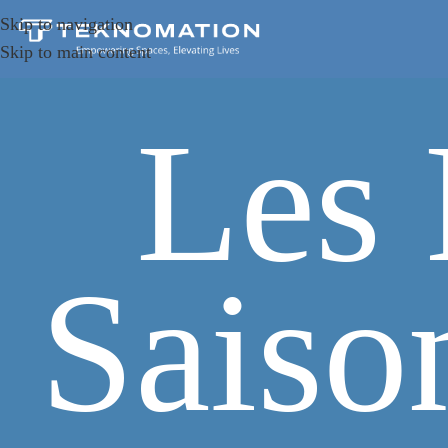
Skip to navigation
Skip to main content
Les 
Saiso