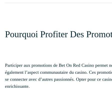
Pourquoi Profiter Des Promo
Participer aux promotions de Bet On Red Casino permet non
également l’aspect communautaire du casino. Ces promotions 
se connecter avec d’autres passionnés. Opter pour ce casi
enrichissante.