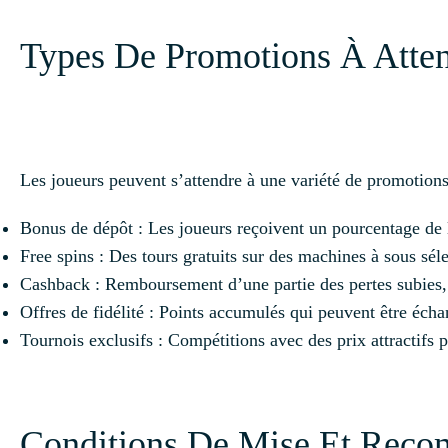
Types De Promotions À Atte
Les joueurs peuvent s’attendre à une variété de promotions
Bonus de dépôt : Les joueurs reçoivent un pourcentage de l
Free spins : Des tours gratuits sur des machines à sous sél
Cashback : Remboursement d’une partie des pertes subies, a
Offres de fidélité : Points accumulés qui peuvent être éch
Tournois exclusifs : Compétitions avec des prix attractifs p
Conditions De Mise Et Reco