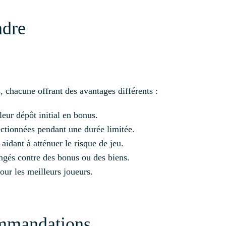
ndre
, chacune offrant des avantages différents :
eur dépôt initial en bonus.
ectionnées pendant une durée limitée.
idant à atténuer le risque de jeu.
angés contre des bonus ou des biens.
our les meilleurs joueurs.
mmandations