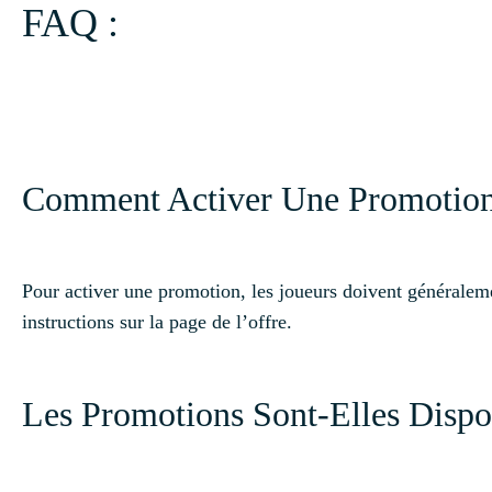
FAQ :
Comment Activer Une Promotion
Pour activer une promotion, les joueurs doivent généraleme
instructions sur la page de l’offre.
Les Promotions Sont-Elles Dispo