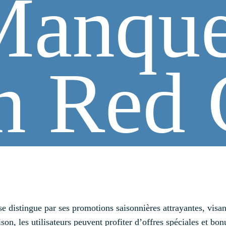
Manque
n Red 
e distingue par ses promotions saisonnières attrayantes, visan
on, les utilisateurs peuvent profiter d’offres spéciales et bon