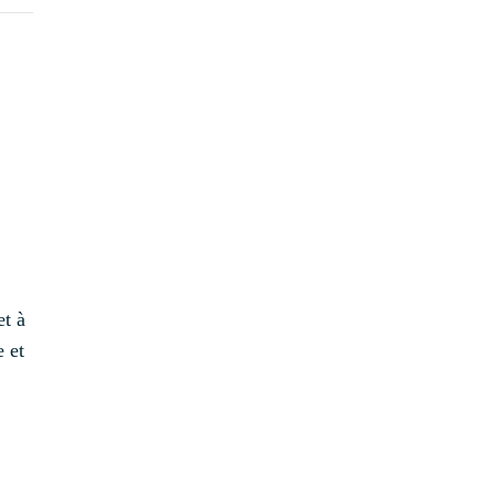
et à
 et