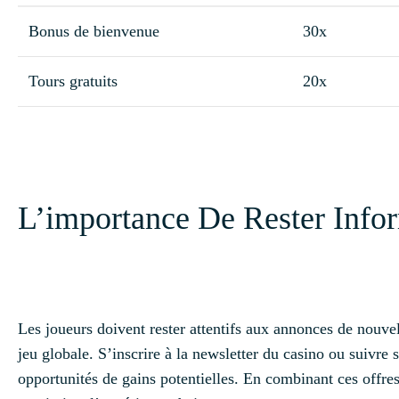
Bonus de bienvenue
30x
Tours gratuits
20x
L’importance De Rester Info
Les joueurs doivent rester attentifs aux annonces de nouvel
jeu globale. S’inscrire à la newsletter du casino ou suivr
opportunités de gains potentielles. En combinant ces offres 