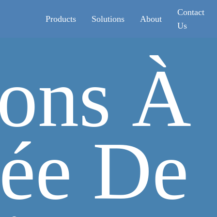
Contact
Products
Solutions
About
Us
ions À
tée De