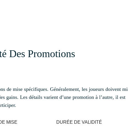
ité Des Promotions
ons de mise spécifiques. Généralement, les joueurs doivent mi
es gains. Les détails varient d’une promotion à l’autre, il est
ticiper.
DE MISE
DURÉE DE VALIDITÉ