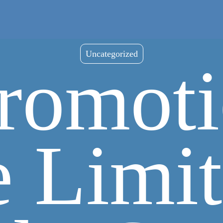
Uncategorized
romot
 Limi