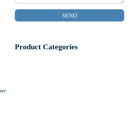
SEND
Product Categories
ser