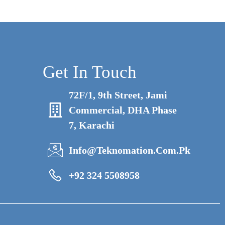
Get In Touch
72F/1, 9th Street, Jami
Commercial, DHA Phase
7, Karachi
Info@teknomation.com.pk
+92 324 5508958