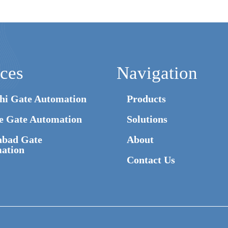
ices
Navigation
hi Gate Automation
Products
e Gate Automation
Solutions
abad Gate
About
ation
Contact Us