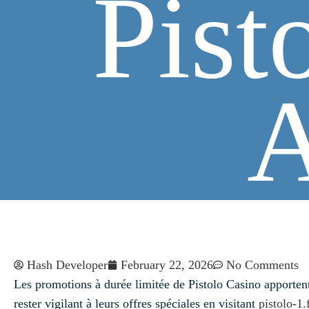
Pist
A
Hash Developer
February 22, 2026
No Comments
Les promotions à durée limitée de Pistolo Casino apportent 
rester vigilant à leurs offres spéciales en visitant
pistolo-1.