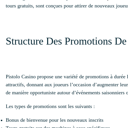
tours gratuits, sont conçues pour attirer de nouveaux joueu
Structure Des Promotions De 
Pistolo Casino propose une variété de promotions à durée 
attractifs, donnant aux joueurs l’occasion d’augmenter leu
de manière opportuniste autour d’événements saisonniers 
Les types de promotions sont les suivants :
Bonus de bienvenue pour les nouveaux inscrits