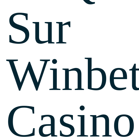
Sur
Winbe
Casino