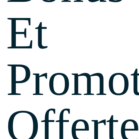
Et
Promot
Offerte