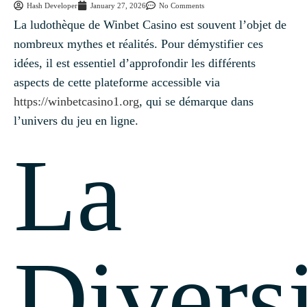
Hash Developer
January 27, 2026
No Comments
La ludothèque de Winbet Casino est souvent l’objet de
nombreux mythes et réalités. Pour démystifier ces
idées, il est essentiel d’approfondir les différents
aspects de cette plateforme accessible via
https://winbetcasino1.org
, qui se démarque dans
l’univers du jeu en ligne.
La
Divers