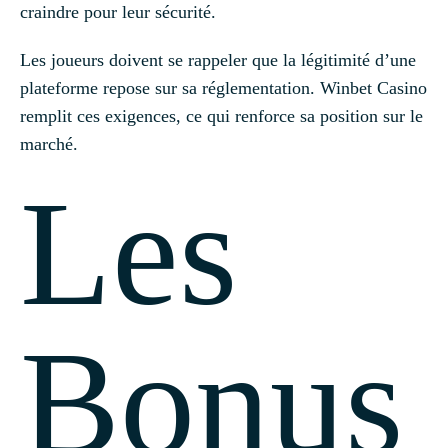
craindre pour leur sécurité.
Les joueurs doivent se rappeler que la légitimité d’une
plateforme repose sur sa réglementation. Winbet Casino
remplit ces exigences, ce qui renforce sa position sur le
marché.
Les
Bonus