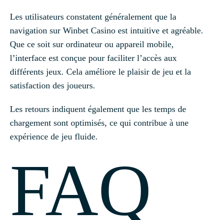
Les utilisateurs constatent généralement que la
navigation sur Winbet Casino est intuitive et agréable.
Que ce soit sur ordinateur ou appareil mobile,
l’interface est conçue pour faciliter l’accès aux
différents jeux. Cela améliore le plaisir de jeu et la
satisfaction des joueurs.
Les retours indiquent également que les temps de
chargement sont optimisés, ce qui contribue à une
expérience de jeu fluide.
FAQ