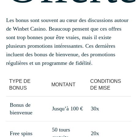
Les bonus sont souvent au cœur des discussions autour
de Winbet Casino. Beaucoup pensent que ces offres
sont trop bonnes pour être vraies, mais il existe
plusieurs promotions intéressantes. Ces dernières
incluent des bonus de bienvenue, des promotions
régulières et un programme de fidélité.
TYPE DE
CONDITIONS
MONTANT
BONUS
DE MISE
Bonus de
Jusqu’à 100 €
30x
bienvenue
50 tours
Free spins
20x