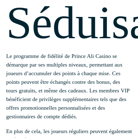
Séduis
Le programme de fidélité de Prince Ali Casino se
démarque par ses multiples niveaux, permettant aux
joueurs d’accumuler des points à chaque mise. Ces
points peuvent être échangés contre des bonus, des
tours gratuits, et même des cadeaux. Les membres VIP
bénéficient de privilèges supplémentaires tels que des
offres promotionnelles personnalisées et des
gestionnaires de compte dédiés.
En plus de cela, les joueurs réguliers peuvent également