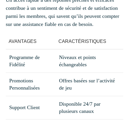
Un accès rapide à des réponses précises et efficaces
contribue à un sentiment de sécurité et de satisfaction
parmi les membres, qui savent qu’ils peuvent compter
sur une assistance fiable en cas de besoin.
AVANTAGES
CARACTÉRISTIQUES
Programme de
Niveaux et points
Fidélité
échangeables
Promotions
Offres basées sur l’activité
Personnalisées
de jeu
Disponible 24/7 par
Support Client
plusieurs canaux