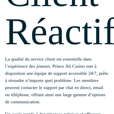
Réacti
La qualité du service client est essentielle dans
l’expérience des joueurs. Prince Ali Casino met à
disposition une équipe de support accessible 24/7, prête
à résoudre n’importe quel problème. Les membres
peuvent contacter le support par chat en direct, email
ou téléphone, offrant ainsi une large gamme d’options
de communication.