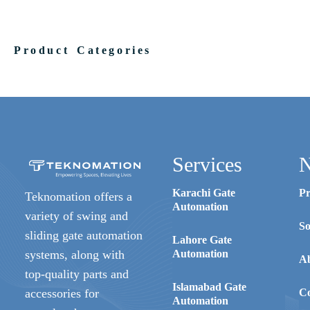
Product Categories
Services
N
Karachi Gate
Pr
Teknomation offers a
Automation
variety of swing and
So
sliding gate automation
Lahore Gate
systems, along with
Automation
A
top-quality parts and
Islamabad Gate
accessories for
Co
Automation