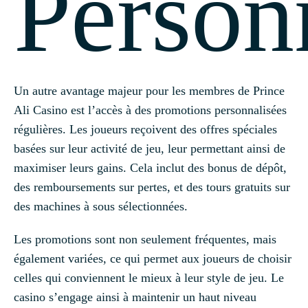
Person
Un autre avantage majeur pour les membres de Prince
Ali Casino est l’accès à des promotions personnalisées
régulières. Les joueurs reçoivent des offres spéciales
basées sur leur activité de jeu, leur permettant ainsi de
maximiser leurs gains. Cela inclut des bonus de dépôt,
des remboursements sur pertes, et des tours gratuits sur
des machines à sous sélectionnées.
Les promotions sont non seulement fréquentes, mais
également variées, ce qui permet aux joueurs de choisir
celles qui conviennent le mieux à leur style de jeu. Le
casino s’engage ainsi à maintenir un haut niveau