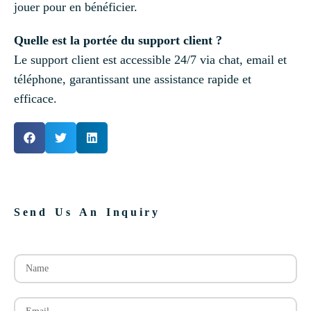
jouer pour en bénéficier.
Quelle est la portée du support client ?
Le support client est accessible 24/7 via chat, email et
téléphone, garantissant une assistance rapide et
efficace.
Send Us An Inquiry