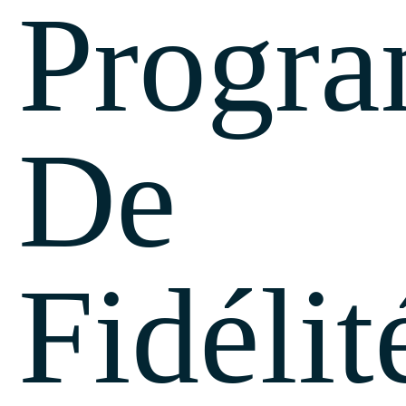
Progr
De
Fidélit