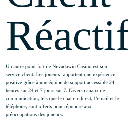
Réacti
Un autre point fort de Nevadawin Casino est son
service client. Les joueurs rapportent une expérience
positive grâce à une équipe de support accessible 24
heures sur 24 et 7 jours sur 7. Divers canaux de
communication, tels que le chat en direct, l’email et le
téléphone, sont offerts pour répondre aux
préoccupations des joueurs.