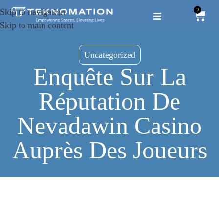
0
Skip to navigation
Skip to main content
Uncategorized
Enquête Sur La
Réputation De
Nevadawin Casino
Auprès Des Joueurs