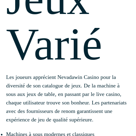
Varié
Les joueurs apprécient Nevadawin Casino pour la
diversité de son catalogue de jeux. De la machine à
sous aux jeux de table, en passant par le live casino,
chaque utilisateur trouve son bonheur. Les partenariats
avec des fournisseurs de renom garantissent une
expérience de jeu de qualité supérieure.
Machines à sous modernes et classiques