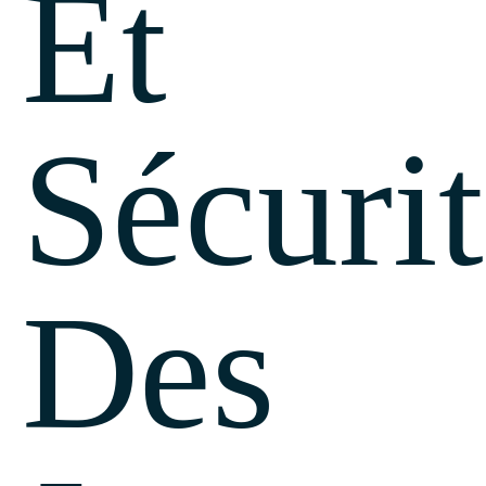
Et
Sécuri
Des